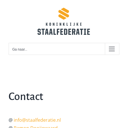
Ga
naar
inhoud
Ga naar...
Contact
@
info@staalfederatie.nl