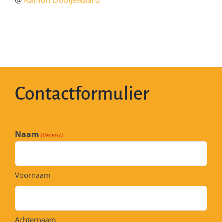
@
Ramon Dooijewaard
Contactformulier
Naam
(Vereist)
Voornaam
Achternaam