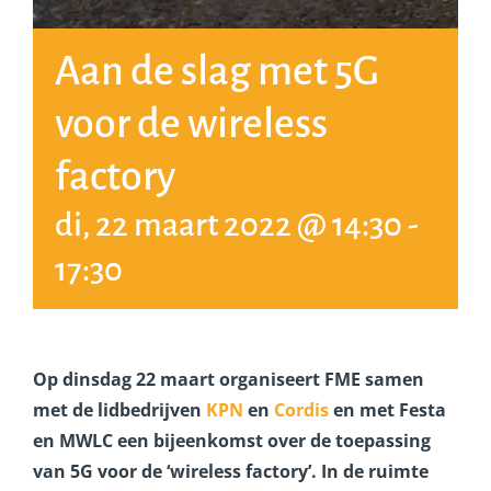
Aan de slag met 5G
voor de wireless
factory
di, 22 maart 2022 @ 14:30
-
17:30
Op dinsdag 22 maart organiseert FME samen
met de lidbedrijven
KPN
en
Cordis
en met
Festa
en MWLC een bijeenkomst over de toepassing
van 5G voor de ‘wireless factory’. In de ruimte