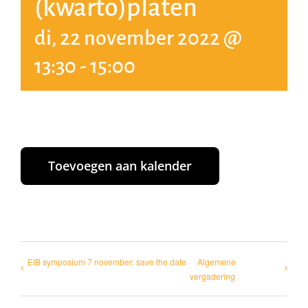
(kwarto)platen
di, 22 november 2022 @
13:30
-
15:00
Toevoegen aan kalender
EIB symposium 7 november: save the date
Algemene
vergadering