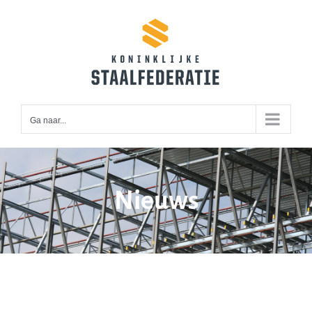
Ga
naar
inhoud
Ga naar...
Nieuws