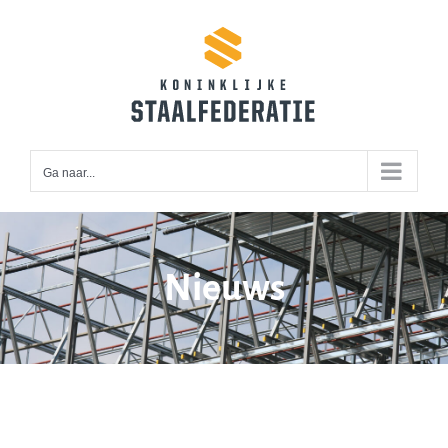
Ga
naar
inhoud
Ga naar...
Nieuws