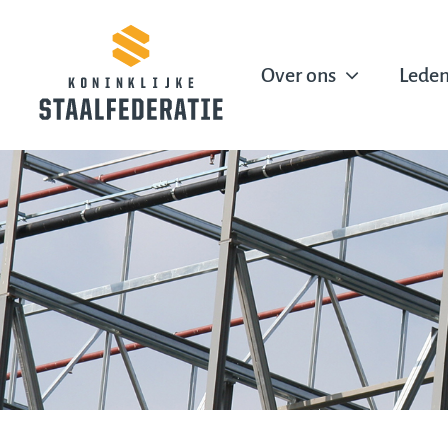
Ga
naar
inhoud
Over ons
Lede