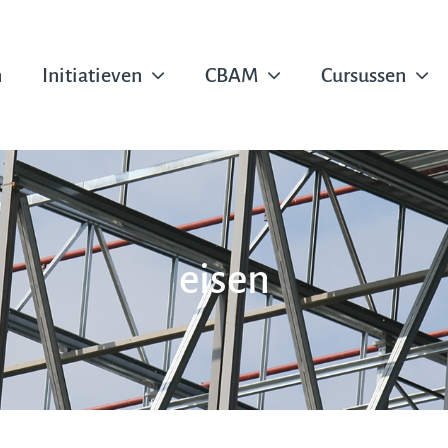
n
Initiatieven
CBAM
Cursussen
eisen