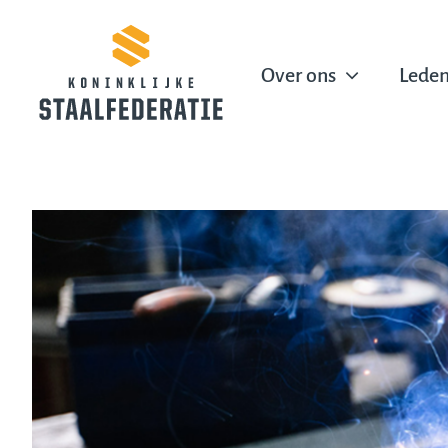
Ga
naar
inhoud
Over ons
Lede