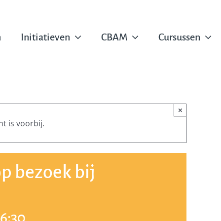
n
Initiatieven
CBAM
Cursussen
×
t is voorbij.
op bezoek bij
16:30