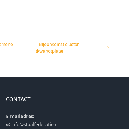
lgemene
Bijeenkomst cluster
(kwarto)platen
CONTACT
E-mailadres:
@
info@staalfederatie.nl