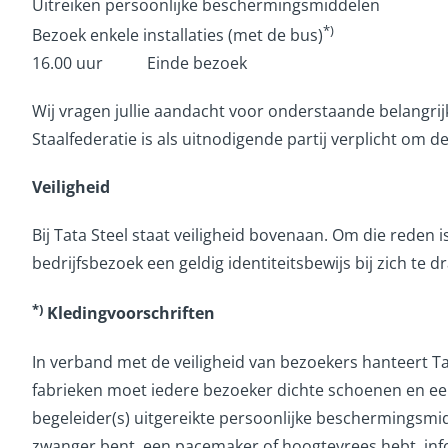
Uitreiken persoonlijke beschermingsmiddelen
*)
Bezoek enkele installaties (met de bus)
16.00 uur Einde bezoek
Wij vragen jullie aandacht voor onderstaande belangrij
Staalfederatie is als uitnodigende partij verplicht om de
Veiligheid
Bij Tata Steel staat veiligheid bovenaan. Om die reden i
bedrijfsbezoek een geldig identiteitsbewijs bij zich te d
*)
Kledingvoorschriften
In verband met de veiligheid van bezoekers hanteert Tat
fabrieken moet iedere bezoeker dichte schoenen en ee
begeleider(s) uitgereikte persoonlijke beschermingsmid
zwanger bent, een pacemaker of hoogtevrees hebt, inf