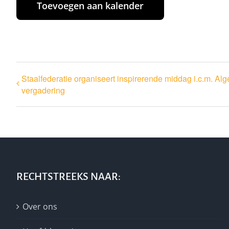
Toevoegen aan kalender
Staalfederatie organiseert inspirerende middag i.c.m. A
vergadering
RECHTSTREEKS NAAR:
Over ons