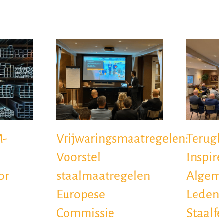
M-
Vrijwaringsmaatregelen:
Terugb
Voorstel
Inspi
or
staalmaatregelen
Alge
Europese
Leden
Commissie
Staalf