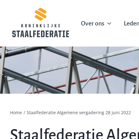
Ga
naar
inhoud
Over ons
Lede
Home
Staalfederatie Algemene vergadering 28 juni 2022
Staalfederatie Alg