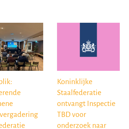
lik:
Koninklijke
rerende
Staalfederatie
mene
ontvangt Inspectie
vergadering
TBD voor
ederatie
onderzoek naar